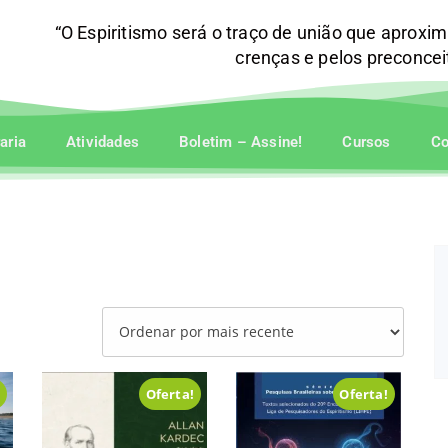
“O Espiritismo será o traço de união que aproxi
crenças e pelos preconce
raria
Atividades
Boletim – Assine!
Cursos
Co
!
Oferta!
Oferta!