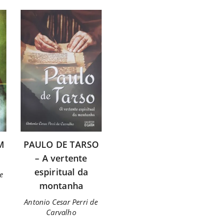
M
PAULO DE TARSO
– A vertente
espiritual da
e
montanha
Antonio Cesar Perri de
Carvalho