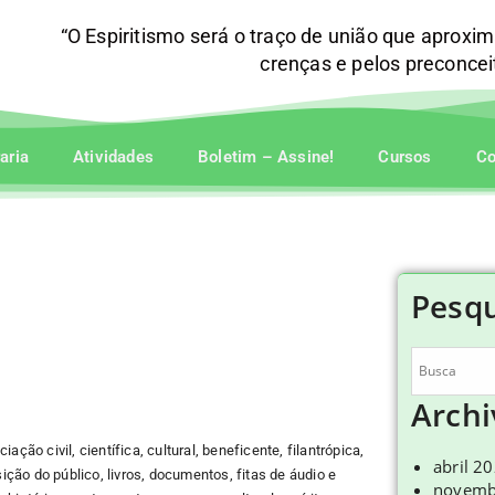
“O Espiritismo será o traço de união que aproxi
crenças e pelos preconce
raria
Atividades
Boletim – Assine!
Cursos
Co
Pesqu
Archi
ação civil, científica, cultural, beneficente, filantrópica,
abril 2
ção do público, livros, documentos, fitas de áudio e
novemb