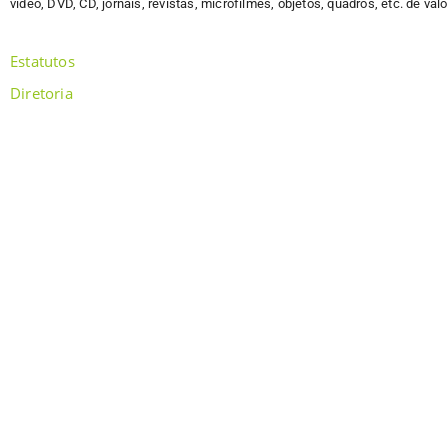
vídeo, DVD, CD, jornais, revistas, microfilmes, objetos, quadros, etc. de valo
Estatutos
Diretoria