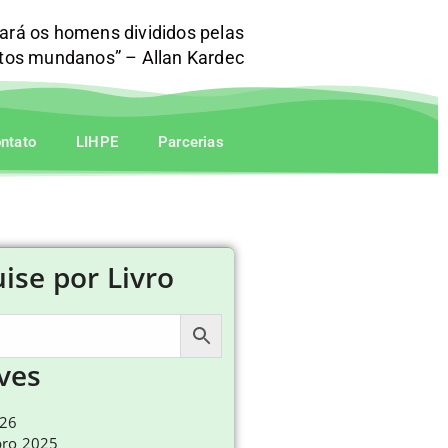
mará os homens divididos pelas
itos mundanos” – Allan Kardec
ntato
LIHPE
Parcerias
ise por Livro
ves
026
ro 2025