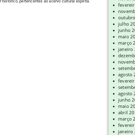
r histórico, pertencentes ao acervo cultural espírita.
feverei
novemb
outubr
julho 2
junho 
maio 2
março 
janeiro
dezemb
novemb
setemb
agosto
feverei
setemb
agosto
junho 
maio 2
abril 2
março 
feverei
janeiro