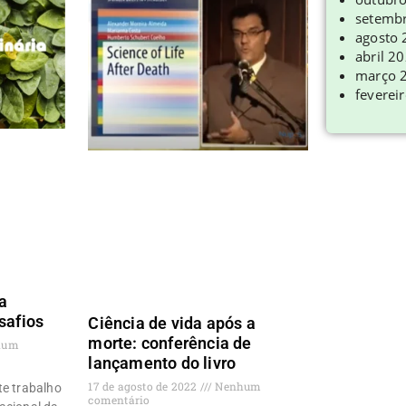
setemb
agosto
abril 2
março 
feverei
a
esafios
Ciência de vida após a
morte: conferência de
hum
lançamento do livro
17 de agosto de 2022
Nenhum
te trabalho
comentário