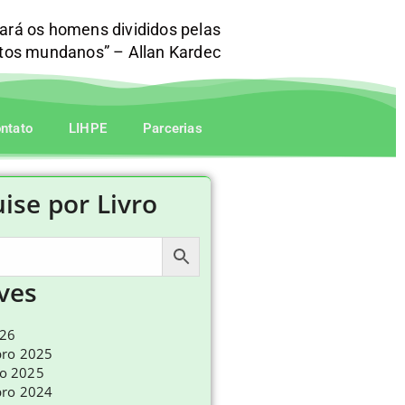
mará os homens divididos pelas
itos mundanos” – Allan Kardec
ntato
LIHPE
Parcerias
ise por Livro
ves
026
ro 2025
ro 2025
ro 2024