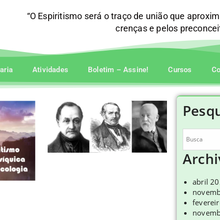
“O Espiritismo será o traço de união que aproxi
crenças e pelos preconce
raria
Atividades
Boletim – Assine!
Cursos
Co
Pesqu
Archi
abril 2
novemb
feverei
novemb