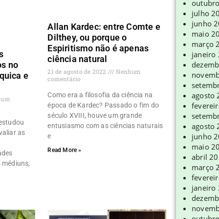
outubr
julho 2
junho 
Allan Kardec: entre Comte e
maio 2
Dilthey, ou porque o
março 
Espiritismo não é apenas
s
janeiro
ciência natural
dezemb
s no
21 de agosto de 2022
Nenhum
novemb
quica e
comentário
setemb
agosto
Como era a filosofia da ciência na
hum
feverei
época de Kardec? Passado o fim do
setemb
século XVIII, houve um grande
 estudou
agosto
entusiasmo com as ciências naturais
aliar as
junho 
e
maio 2
Read More »
ades
abril 2
s médiuns,
março 
feverei
janeiro
dezemb
novemb
outubr