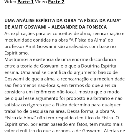
Vídeo
Parte 1
Vídeo
Parte 2
a
UMA ANÁLISE ESPÍRITA DA OBRA “A FÍSICA DA ALMA”
DE AMIT GOSWAMI – ALEXANDRE DA FONSECA
As explicações para os conceitos de alma, reencarnação e
mediunidade contidas na obra “A Física da Alma” do
professor Amit Goswami são analisadas com base no
Espiritismo.
Mostramos a existência de uma enorme discordância
entre a teoria de Goswami e o que a Doutrina Espírita
ensina. Uma análise científica do argumento básico de
Goswami de que a alma, a reencarnação e a mediunidade
são fenômenos não-locais, em termos do que a Física
considera um fenômeno não-local, mostra que o modo
pelo qual esse argumento foi proposto é arbitrário e não
satisfaz os rigores que a Física determina para qualquer
trabalho de pesquisa na área. Dessa forma, a obra “A
Física da Alma” não tem respaldo científico da Física. O
Espiritismo, por estar baseado em fatos, tem muito mais
valor científico do que a proposta de Goswami. Alertas de