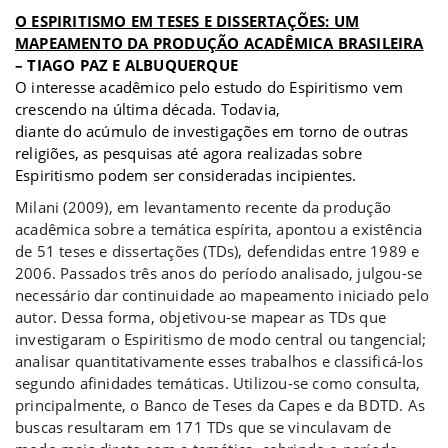
O ESPIRITISMO EM TESES E DISSERTAÇÕES: UM
MAPEAMENTO DA PRODUÇÃO ACADÊMICA BRASILEIRA
– TIAGO PAZ E ALBUQUERQUE
O interesse acadêmico pelo estudo do Espiritismo vem
crescendo na última década. Todavia,
diante do acúmulo de investigações em torno de outras
religiões, as pesquisas até agora realizadas sobre
Espiritismo podem ser consideradas incipientes.
Milani (2009), em levantamento recente da produção
acadêmica sobre a temática espírita, apontou a existência
de 51 teses e dissertações (TDs), defendidas entre 1989 e
2006. Passados três anos do período analisado, julgou-se
necessário dar continuidade ao mapeamento iniciado pelo
autor. Dessa forma, objetivou-se mapear as TDs que
investigaram o Espiritismo de modo central ou tangencial;
analisar quantitativamente esses trabalhos e classificá-los
segundo afinidades temáticas. Utilizou-se como consulta,
principalmente, o Banco de Teses da Capes e da BDTD. As
buscas resultaram em 171 TDs que se vinculavam de