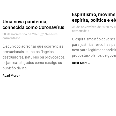
Espiritismo, movime
espírita, política e e
Uma nova pandemia,
26 de novembro de 2020
N
conhecida como Coronavírus
comentário
30 de novembro de 2020
Nenhum
comentário
O espiritismo não deve ser 
para justificar escolhas pa
É equívoco acreditar que ocorrências
nem para legitimar candid
provacionais, como os flagelos
propostas/planos de gove
destruidores, naturais ou provocados,
sejam catalogados como castigo ou
Read More »
punição divina.
Read More »