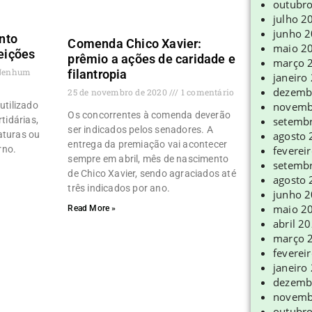
outubr
julho 2
junho 
nto
Comenda Chico Xavier:
maio 2
leições
prêmio a ações de caridade e
março 
enhum
filantropia
janeiro
dezemb
25 de novembro de 2020
1 comentário
novemb
utilizado
Os concorrentes à comenda deverão
setemb
rtidárias,
ser indicados pelos senadores. A
agosto
aturas ou
entrega da premiação vai acontecer
feverei
rno.
sempre em abril, mês de nascimento
setemb
de Chico Xavier, sendo agraciados até
agosto
três indicados por ano.
junho 
maio 2
Read More »
abril 2
março 
feverei
janeiro
dezemb
novemb
outubr