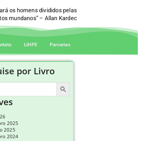
mará os homens divididos pelas
itos mundanos” – Allan Kardec
ntato
LIHPE
Parcerias
ise por Livro
ves
026
ro 2025
ro 2025
ro 2024