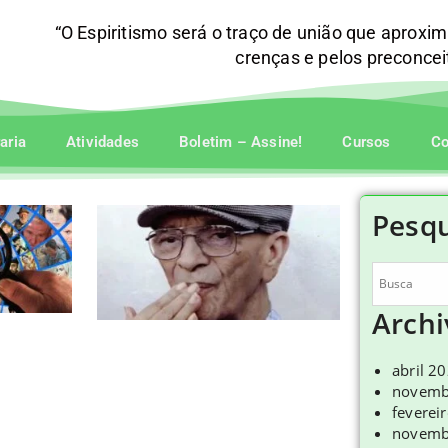
“O Espiritismo será o traço de união que aproxi
crenças e pelos preconce
raria
Atividades
Boletim – Assine!
Cursos
Co
Pesqu
Archi
abril 2
novemb
feverei
novemb