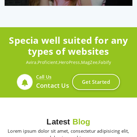
Specia well suited for any
types of websites
Avira,Proficient,HeroPress,MagZee,Fabify
Call Us
Get Started
Contact Us
Latest
Blog
Lorem ipsum dolor sit amet, consectetur adipisicing elit,