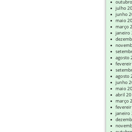
outubr
julho 2
junho 
maio 2
março 
janeiro
dezemb
novemb
setemb
agosto
feverei
setemb
agosto
junho 
maio 2
abril 2
março 
feverei
janeiro
dezemb
novemb
outubr