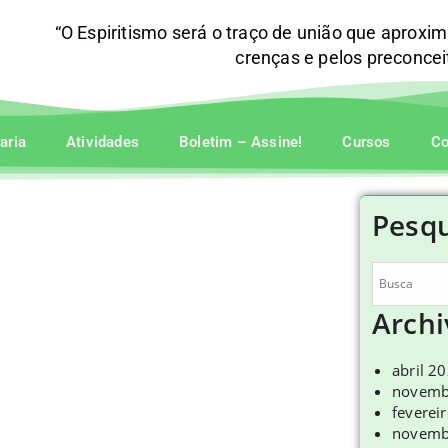
“O Espiritismo será o traço de união que aproxi
crenças e pelos preconce
raria
Atividades
Boletim – Assine!
Cursos
Co
Pesqu
Archi
abril 2
novemb
feverei
novemb