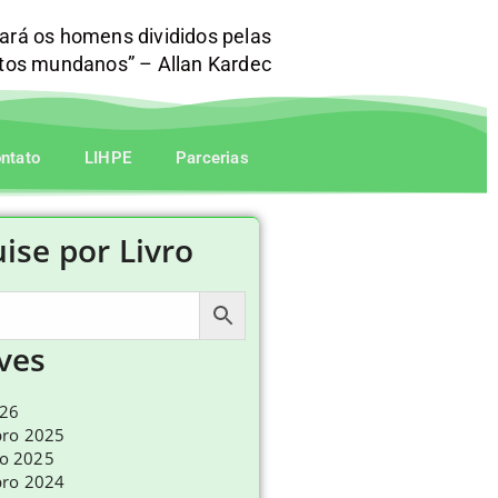
mará os homens divididos pelas
itos mundanos” – Allan Kardec
ntato
LIHPE
Parcerias
ise por Livro
ves
026
ro 2025
ro 2025
ro 2024