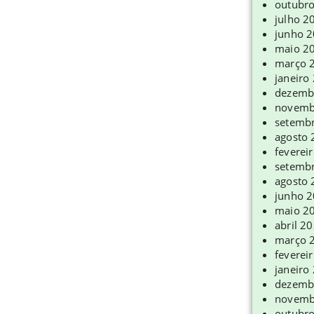
outubr
julho 2
junho 
maio 2
março 
janeiro
dezemb
novemb
setemb
agosto
feverei
setemb
agosto
junho 
maio 2
abril 2
março 
feverei
janeiro
dezemb
novemb
outubr