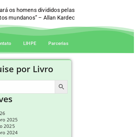
mará os homens divididos pelas
itos mundanos” – Allan Kardec
ntato
LIHPE
Parcerias
ise por Livro
ves
026
ro 2025
ro 2025
ro 2024