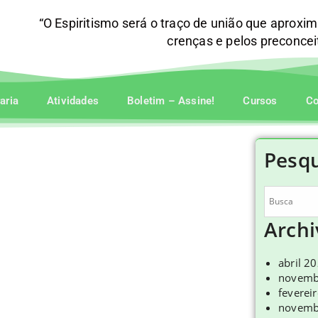
“O Espiritismo será o traço de união que aproxi
crenças e pelos preconce
raria
Atividades
Boletim – Assine!
Cursos
Co
Pesqu
Archi
abril 2
novemb
feverei
novemb