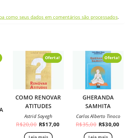
ba como seus dados em comentários são processados
.
!
Oferta!
Oferta!
COMO RENOVAR
GHERANDA
ATITUDES
SAMHITA
A
Astrid Sayegh
Carlos Alberto Tinoco
R$
20,00
R$
17,00
R$
35,00
R$
30,00
Leia mais
Leia mais