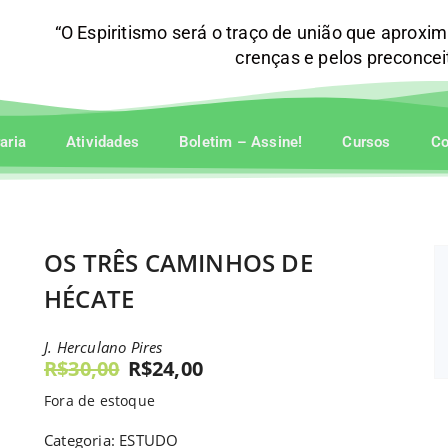
“O Espiritismo será o traço de união que aproxi
crenças e pelos preconce
raria
Atividades
Boletim – Assine!
Cursos
Co
OS TRÊS CAMINHOS DE
HÉCATE
J. Herculano Pires
R$
30,00
R$
24,00
Fora de estoque
Categoria:
ESTUDO