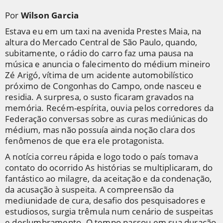
Por
Wilson Garcia
Estava eu em um taxi na avenida Prestes Maia, na
altura do Mercado Central de São Paulo, quando,
subitamente, o rádio do carro faz uma pausa na
música e anuncia o falecimento do médium mineiro
Zé Arigó, vítima de um acidente automobilístico
próximo de Congonhas do Campo, onde nasceu e
residia. A surpresa, o susto ficaram gravados na
memória. Recém-espírita, ouvia pelos corredores da
Federação conversas sobre as curas mediúnicas do
médium, mas não possuía ainda noção clara dos
fenômenos de que era ele protagonista.
A notícia correu rápida e logo todo o país tomava
contato do ocorrido As histórias se multiplicaram, do
fantástico ao milagre, da aceitação e da condenação,
da acusação à suspeita. A compreensão da
mediunidade de cura, desafio dos pesquisadores e
estudiosos, surgia trêmula num cenário de suspeitas
e deslumbramento. O tempo passou em sua duração